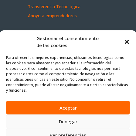
Transferencia Tecnológica
Apoyo a emprendedores
Dónde estamos
Gestionar el consentimiento
de las cookies
–
info@inneara.com
Para ofrecer las mejores experiencias, utilizamos tecnologías como
las cookies para almacenar y/o acceder a la información del
–
dispositivo. El consentimiento de estas tecnologías nos permitirá
Oficina Zaragoza
procesar datos como el comportamiento de navegación o las
identificaciones únicas en este sitio. No consentir o retirar el
Calle Poeta León Felipe, 7-9, local
consentimiento, puede afectar negativamente a ciertas características
y funciones.
50018 Zaragoza
(+34) 976 093 226
Aceptar
Denegar
Ver preferencias