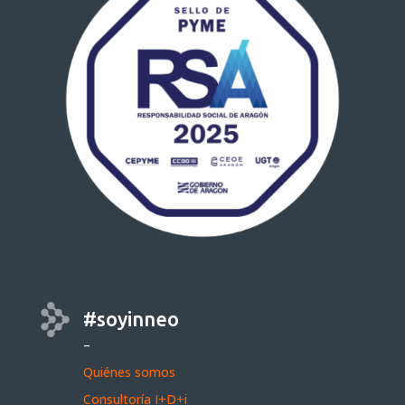
#soyinneo
–
Quiénes somos
Consultoría I+D+i