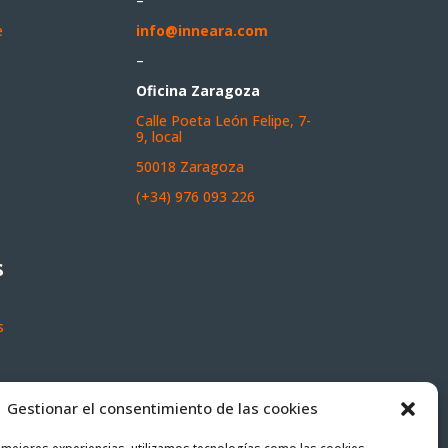
–
e
info@inneara.com
–
Oficina Zaragoza
Calle Poeta León Felipe, 7-
9, local
50018 Zaragoza
(+34) 976 093 226
s
s
Gestionar el consentimiento de las cookies
gica