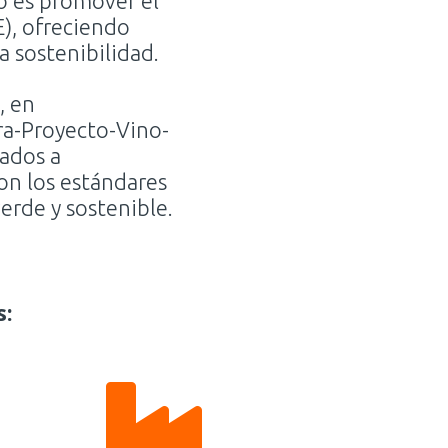
o es promover el
E), ofreciendo
a sostenibilidad.
, en
a-Proyecto-Vino-
cados a
on los estándares
erde y sostenible.
s:
