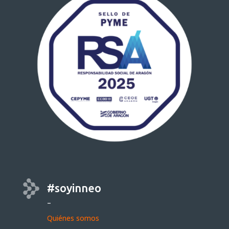
#soyinneo
–
Quiénes somos