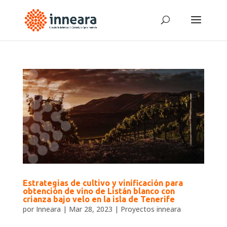
Estrategias de cultivo y vinificación para
obtención de vino de Listán blanco con
crianza bajo velo en la isla de Tenerife
por
Inneara
|
Mar 28, 2023
|
Proyectos inneara