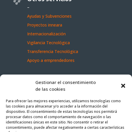
–
Ayudas y Subvenciones
Proyectos inneara
Internacionalización
Vigilancia Tecnológica
Transferencia Tecnológica
Apoyo a emprendedores
Dónde estamos
Gestionar el consentimiento
de las cookies
–
info@inneara.com
Para ofrecer las mejores experiencias, utilizamos tecnologías como
las cookies para almacenar y/o acceder a la información del
–
dispositivo. El consentimiento de estas tecnologías nos permitirá
Oficina Zaragoza
procesar datos como el comportamiento de navegación o las
identificaciones únicas en este sitio. No consentir o retirar el
Calle Poeta León Felipe, 7-9, local
consentimiento, puede afectar negativamente a ciertas características