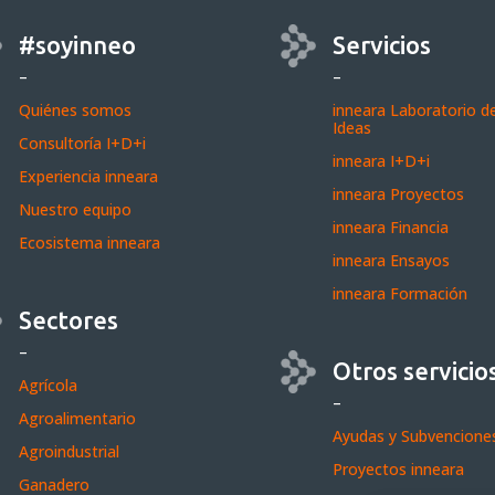
#soyinneo
Servicios
–
–
Quiénes somos
inneara Laboratorio d
Ideas
Consultoría I+D+i
inneara I+D+i
Experiencia inneara
inneara Proyectos
Nuestro equipo
inneara Financia
Ecosistema inneara
inneara Ensayos
inneara Formación
Sectores
–
Otros servicio
Agrícola
–
Agroalimentario
Ayudas y Subvencione
Agroindustrial
Proyectos inneara
Ganadero