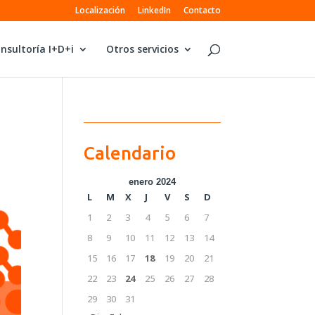
Localización
LinkedIn
Contacto
nsultoría I+D+i
Otros servicios
Calendario
enero 2024
L
M
X
J
V
S
D
1
2
3
4
5
6
7
8
9
10
11
12
13
14
15
16
17
18
19
20
21
22
23
24
25
26
27
28
29
30
31