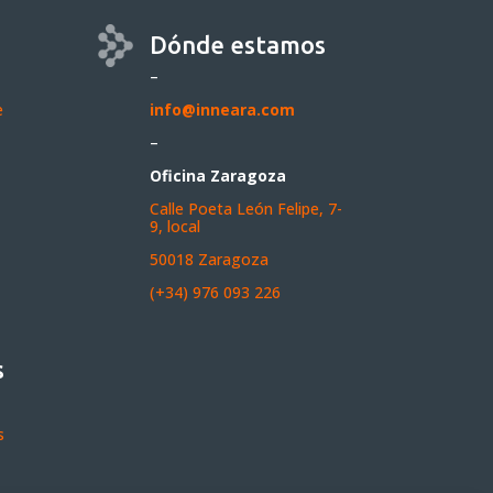
Dónde estamos
–
e
info@inneara.com
–
Oficina Zaragoza
Calle Poeta León Felipe, 7-
9, local
50018 Zaragoza
(+34) 976 093 226
s
s