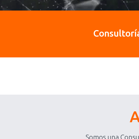
Consultorí
A
Somos una Consul