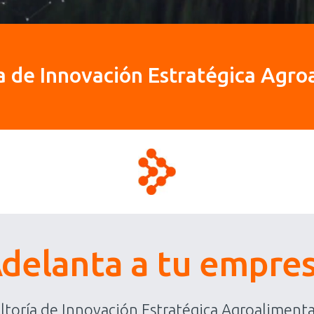
a de Innovación Estratégica Agro
delanta a tu empre
toría de Innovación Estratégica Agroalimentar