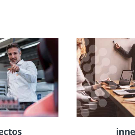
ectos
inne