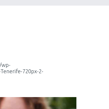
o
m/wp-
-Tenerife-720px-2-