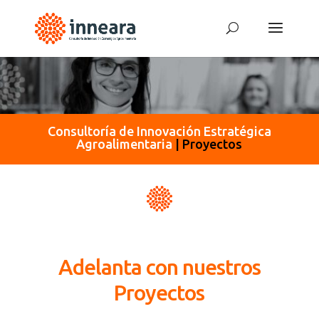
Consultoría de Innovación Estratégica
Agroalimentaria
|
Proyectos
Adelanta con nuestros
Proyectos