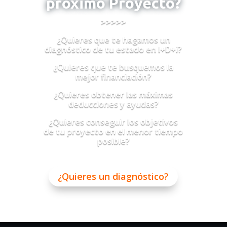
próximo Proyecto?
>>>>>
¿Quieres que te hagamos un
diagnóstico de tu estado en I+D+i?
¿Quieres que te busquemos la
mejor financiación?
¿Quieres obtener las máximas
deducciones y ayudas?
¿Quieres conseguir los objetivos
de tu proyecto en el menor tiempo
posible?
¿Quieres un diagnóstico?